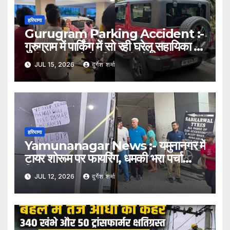
हरियाणा
Gurugram Parking Accident :-
गुरुग्राम में पार्किंग में सो रही घरेलू सहायिका पर
चढ़ी थार, हादसे में महिला की मौत
JUL 15, 2026
दुर्गेश शर्मा
हरियाणा
Yamunanagar News :- यमुनानगर में
टायर शोरूम पर फायरिंग, धमकी भरा पर्चा
चिपकाकर फरार हुए हमलावर
JUL 12, 2026
दुर्गेश शर्मा