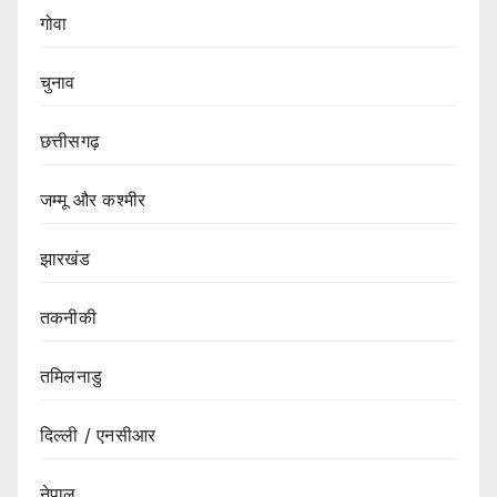
गोवा
चुनाव
छत्तीसगढ़
जम्मू और कश्मीर
झारखंड
तकनीकी
तमिलनाडु
दिल्ली / एनसीआर
नेपाल