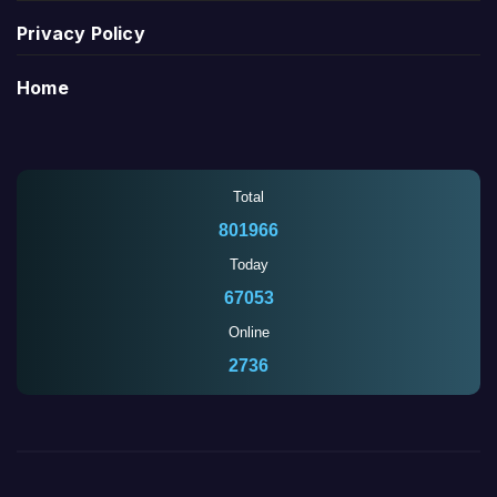
Privacy Policy
Home
Total
801966
Today
67053
Online
2737