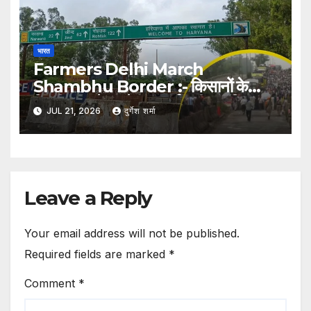
भारत
Farmers Delhi March
Shambhu Border :- किसानों के
दिल्ली कूच से पहले शंभू बॉर्डर सील, हरियाणा
JUL 21, 2026
दुर्गेश शर्मा
पुलिस ने बढ़ाई सुरक्षा
Leave a Reply
Your email address will not be published.
Required fields are marked
*
Comment
*