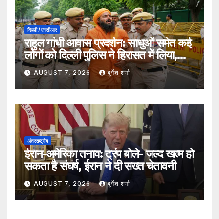
दिल्ली / एनसीआर
राहुल गांधी आवास प्रदर्शन: साधुओं समेत कई
लोगों को दिल्ली पुलिस ने हिरासत में लिया,
सुरक्षा व्यवस्था कड़ी
AUGUST 7, 2026
दुर्गेश शर्मा
अंतरराष्ट्रीय
ईरान-अमेरिका तनाव: ट्रंप बोले- जल्द खत्म हो
सकता है संघर्ष, ईरान ने दी सख्त चेतावनी
AUGUST 7, 2026
दुर्गेश शर्मा