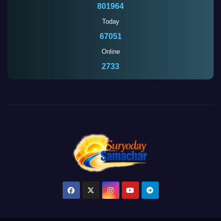
801964
Today
67051
Online
2733