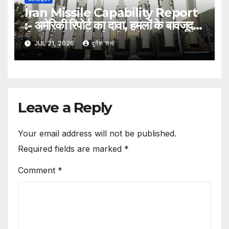
Iran Missile Capability Report
:- अमेरिकी रिपोर्ट का दावा, हमलों के बावजूद
ईरान की मिसाइलें हुईं अधिक तेज, घातक और
JUL 21, 2026
दुर्गेश शर्मा
आधुनिक
Leave a Reply
Your email address will not be published.
Required fields are marked
*
Comment
*