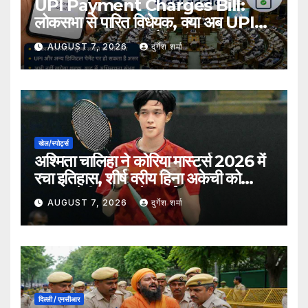
UPI Payment Charges Bill:
लोकसभा से पारित विधेयक, क्या अब UPI
भुगतान पर लग सकता है शुल्क?
AUGUST 7, 2026
दुर्गेश शर्मा
खेल/स्पोर्ट्स
अश्मिता चालिहा ने कोरिया मास्टर्स 2026 में
रचा इतिहास, शीर्ष वरीय हिना अकेची को
हराकर सेमीफाइनल में बनाई जगह
AUGUST 7, 2026
दुर्गेश शर्मा
दिल्ली / एनसीआर