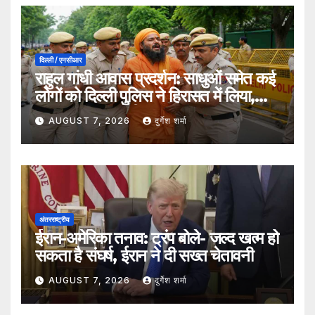
दिल्ली / एनसीआर
राहुल गांधी आवास प्रदर्शन: साधुओं समेत कई
लोगों को दिल्ली पुलिस ने हिरासत में लिया,
सुरक्षा व्यवस्था कड़ी
AUGUST 7, 2026
दुर्गेश शर्मा
अंतरराष्ट्रीय
ईरान-अमेरिका तनाव: ट्रंप बोले- जल्द खत्म हो
सकता है संघर्ष, ईरान ने दी सख्त चेतावनी
AUGUST 7, 2026
दुर्गेश शर्मा