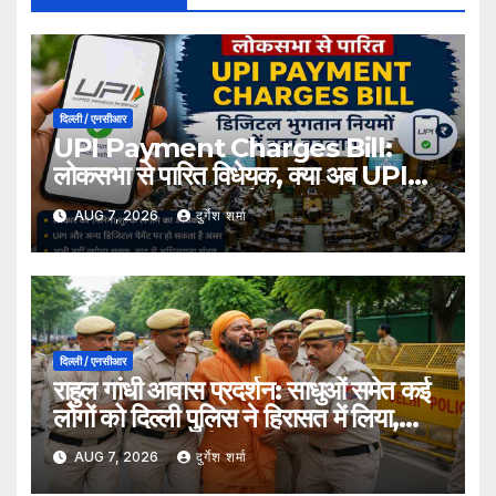
दिल्ली / एनसीआर
UPI Payment Charges Bill:
लोकसभा से पारित विधेयक, क्या अब UPI
भुगतान पर लग सकता है शुल्क?
AUG 7, 2026
दुर्गेश शर्मा
दिल्ली / एनसीआर
राहुल गांधी आवास प्रदर्शन: साधुओं समेत कई
लोगों को दिल्ली पुलिस ने हिरासत में लिया,
सुरक्षा व्यवस्था कड़ी
AUG 7, 2026
दुर्गेश शर्मा