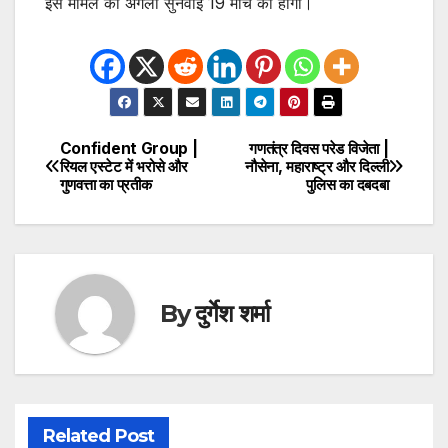
इस मामले की अगली सुनवाई 19 मार्च को होगी।
Confident Group |
गणतंत्र दिवस परेड विजेता |
Post
रियल एस्टेट में भरोसे और
नौसेना, महाराष्ट्र और दिल्ली
गुणवत्ता का प्रतीक
पुलिस का दबदबा
navigation
By
दुर्गेश शर्मा
Related Post