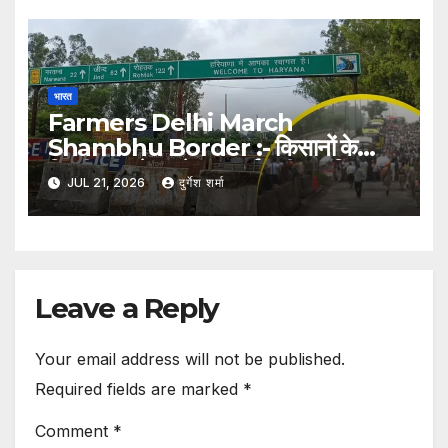
भारत
Farmers Delhi March
Shambhu Border :- किसानों के
दिल्ली कूच से पहले शंभू बॉर्डर सील, हरियाणा
JUL 21, 2026
दुर्गेश शर्मा
पुलिस ने बढ़ाई सुरक्षा
Leave a Reply
Your email address will not be published.
Required fields are marked
*
Comment
*