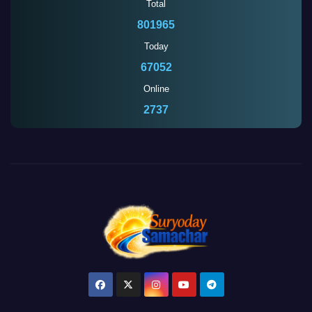
Total
801965
Today
67052
Online
2737