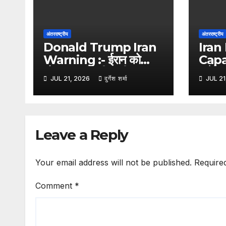
अंतरराष्ट्रीय
अंतरराष्ट्रीय
Donald Trump Iran
Iran 
Warning :- ईरान को
Capa
डोनाल्ड ट्रंप की कड़ी
अमेरिकी
JUL 21, 2026
दुर्गेश शर्मा
JUL 21
चेतावनी, कहा- किसी भी हमले
के बाव
का मिलेगा करारा जवाब
हुईं 
आधुन
Leave a Reply
Your email address will not be published.
Require
Comment
*