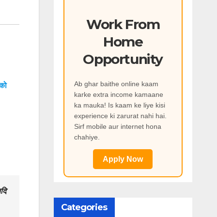
Work From
Home
Opportunity
Ab ghar baithe online kaam
 को
karke extra income kamaane
ka mauka! Is kaam ke liye kisi
experience ki zarurat nahi hai.
Sirf mobile aur internet hona
chahiye.
Apply Now
यदि
Categories