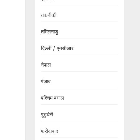
तकनीकी
तमिलनाडु
दिल्ली / एनसीआर
नेपाल
पंजाब
पश्चिम बंगाल
पुडुचेरी
फरीदाबाद