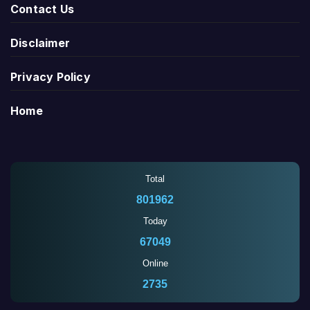
Contact Us
Disclaimer
Privacy Policy
Home
Total
801962
Today
67049
Online
2735