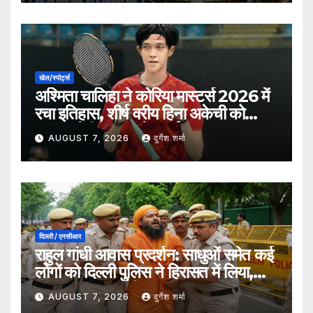
खेल/स्पोर्ट्स
अश्मिता चालिहा ने कोरिया मास्टर्स 2026 में
रचा इतिहास, शीर्ष वरीय हिना अकेची को
हराकर सेमीफाइनल में बनाई जगह
AUGUST 7, 2026
दुर्गेश शर्मा
दिल्ली / एनसीआर
राहुल गांधी आवास प्रदर्शन: साधुओं समेत कई
लोगों को दिल्ली पुलिस ने हिरासत में लिया,
सुरक्षा व्यवस्था कड़ी
AUGUST 7, 2026
दुर्गेश शर्मा