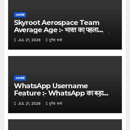
तकनीकी
Skyroot Aerospace Team
Average Age :- भारत का पहला
प्राइवेट रॉकेट बनाने वाली स्काईरूट एयरोस्पेस
JUL 21, 2026
दुर्गेश शर्मा
टीम की औसत उम्र सिर्फ 28 वर्ष
तकनीकी
WhatsApp Username
Feature :- WhatsApp का बड़ा
अपडेट, अब बिना मोबाइल नंबर साझा किए
JUL 21, 2026
दुर्गेश शर्मा
यूजरनेम से हो सकेगा संपर्क