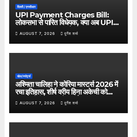
दिल्ली / एनसीआर
UPI Payment Charges Bill:
लोकसभा से पारित विधेयक, क्या अब UPI
भुगतान पर लग सकता है शुल्क?
AUGUST 7, 2026
दुर्गेश शर्मा
खेल/स्पोर्ट्स
अश्मिता चालिहा ने कोरिया मास्टर्स 2026 में
रचा इतिहास, शीर्ष वरीय हिना अकेची को
हराकर सेमीफाइनल में बनाई जगह
AUGUST 7, 2026
दुर्गेश शर्मा