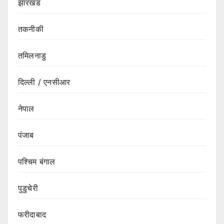
झारखंड
तकनीकी
तमिलनाडु
दिल्ली / एनसीआर
नेपाल
पंजाब
पश्चिम बंगाल
पुडुचेरी
फरीदाबाद