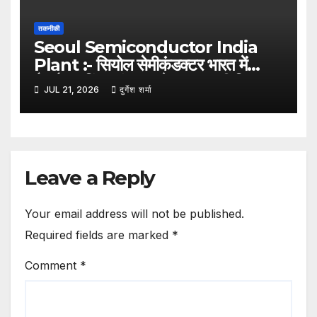
तकनीकी
Seoul Semiconductor India
Plant :- सियोल सेमीकंडक्टर भारत में
मैन्युफैक्चरिंग प्लांट लगाने पर कर रही विचार,
JUL 21, 2026
दुर्गेश शर्मा
कई राज्यों से चल रही बातचीत
Leave a Reply
Your email address will not be published.
Required fields are marked
*
Comment
*