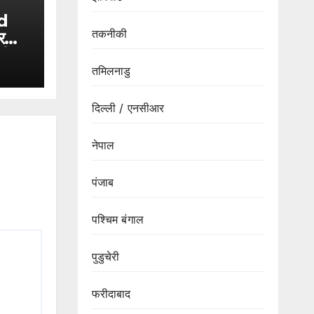
d
तकनीकी
र
की
तमिलनाडु
भीर
दिल्ली / एनसीआर
नेपाल
पंजाब
पश्चिम बंगाल
पुडुचेरी
फरीदाबाद