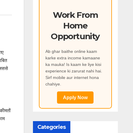
Work From
Home
Opportunity
Ab ghar baithe online kaam
 गए
karke extra income kamaane
ाबित
ka mauka! Is kaam ke liye kisi
िससे
experience ki zarurat nahi hai.
Sirf mobile aur internet hona
chahiye.
Apply Now
कीमतों
काम
Categories