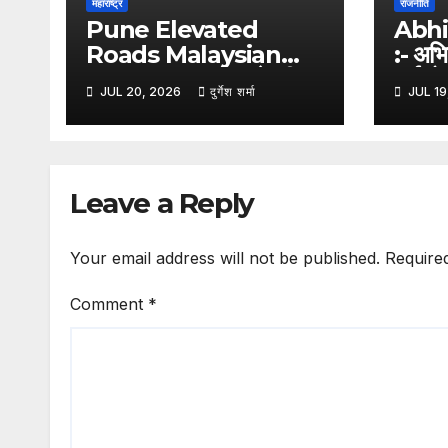
महाराष्ट्र
राजनीति
Pune Elevated
Abhi
Roads Malaysian
:- अभि
Technology : पुणे की
हाईकोर
JUL 20, 2026
दुर्गेश शर्मा
JUL 19
एलिवेटेड सड़कों में होगी
कार्या
मलेशियाई तकनीक का
पर लग
इस्तेमाल, कम पिलर से बनेगा
आधुनिक इंफ्रास्ट्रक्चर:
Leave a Reply
नितिन गडकरी
Your email address will not be published.
Require
Comment
*