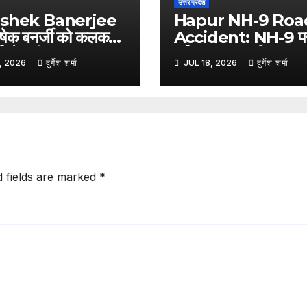
उत्तर प्रदेश
shek Banerjee
Hapur NH-9 Roa
षेक बनर्जी को कलकत्ता
Accident: NH-9 प
्ट से बड़ी राहत, आमतला
दर्दनाक हादसा, पिकअप 
, 2026
दुर्गेश शर्मा
JUL 18, 2026
दुर्गेश शर्मा
लय पर आगे की तोड़फोड़
टक्कर से ट्रैक्टर-ट्रॉली
ाई रोक
पलटी; दो की मौत, एक गं
घायल
d fields are marked
*