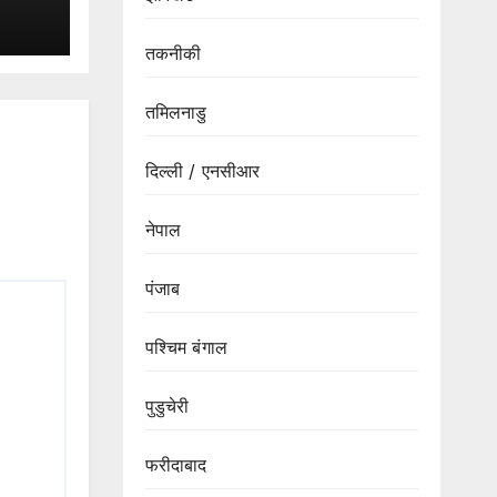
की
तकनीकी
भीर
तमिलनाडु
दिल्ली / एनसीआर
नेपाल
पंजाब
पश्चिम बंगाल
पुडुचेरी
फरीदाबाद