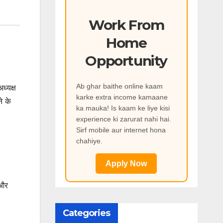
Work From
Home
Opportunity
Ab ghar baithe online kaam
ध्यक्ष
karke extra income kamaane
े के
ka mauka! Is kaam ke liye kisi
experience ki zarurat nahi hai.
Sirf mobile aur internet hona
chahiye.
Apply Now
 और
Categories