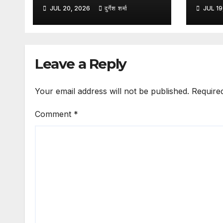
Technology : पुणे की
हाईकोर
JUL 20, 2026
दुर्गेश शर्मा
JUL 19
एलिवेटेड सड़कों में होगी
कार्या
मलेशियाई तकनीक का
पर लग
इस्तेमाल, कम पिलर से बनेगा
आधुनिक इंफ्रास्ट्रक्चर:
Leave a Reply
नितिन गडकरी
Your email address will not be published.
Require
Comment
*