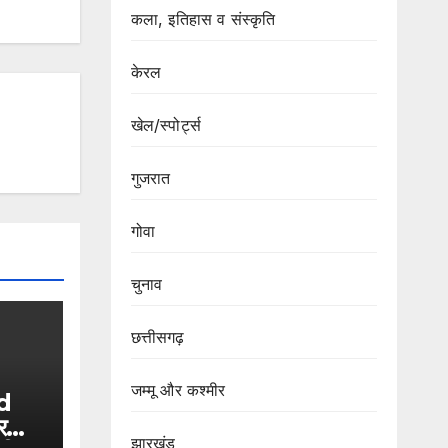
कला, इतिहास व संस्कृति
केरल
खेल/स्पोर्ट्स
गुजरात
गोवा
चुनाव
छत्तीसगढ़
जम्मू और कश्मीर
d
र
झारखंड