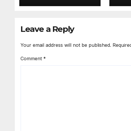
एलिवेटेड सड़कों में होगी
हुआ के
मलेशियाई तकनीक का
का विर
इस्तेमाल, कम पिलर से बनेगा
कार्रवा
आधुनिक इंफ्रास्ट्रक्चर:
प्रदर्
Leave a Reply
नितिन गडकरी
Your email address will not be published.
Require
Comment
*