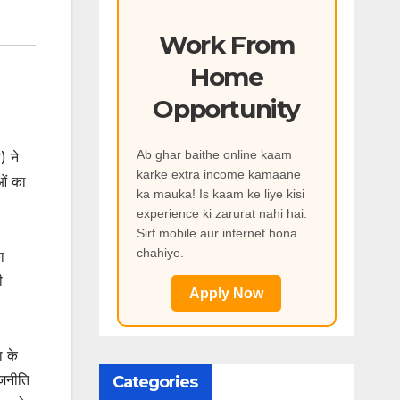
Work From
Home
Opportunity
Ab ghar baithe online kaam
) ने
karke extra income kamaane
ओं का
ka mauka! Is kaam ke liye kisi
experience ki zarurat nahi hai.
Sirf mobile aur internet hona
chahiye.
ा
ी
Apply Now
ा के
ाजनीति
Categories