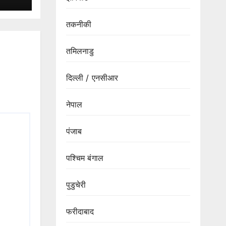
ं
तकनीकी
तमिलनाडु
दिल्ली / एनसीआर
नेपाल
पंजाब
पश्चिम बंगाल
पुडुचेरी
फरीदाबाद