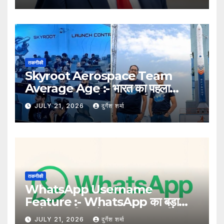
तकनीकी
Skyroot Aerospace Team
Average Age :- भारत का पहला
प्राइवेट रॉकेट बनाने वाली स्काईरूट
JULY 21, 2026
दुर्गेश शर्मा
एयरोस्पेस टीम की औसत उम्र सिर्फ 28 वर्ष
तकनीकी
WhatsApp Username
Feature :- WhatsApp का बड़ा
अपडेट, अब बिना मोबाइल नंबर साझा किए
JULY 21, 2026
दुर्गेश शर्मा