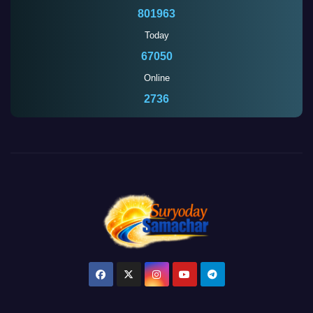
801963
Today
67050
Online
2737