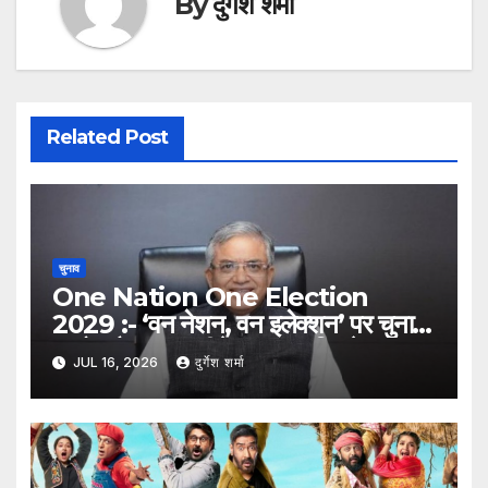
By
दुर्गेश शर्मा
Related Post
चुनाव
One Nation One Election
2029 :- ‘वन नेशन, वन इलेक्शन’ पर चुनाव
आयोग तैयार, 6 महीने का समय मिलने पर
JUL 16, 2026
दुर्गेश शर्मा
2029 से एक साथ चुनाव संभव