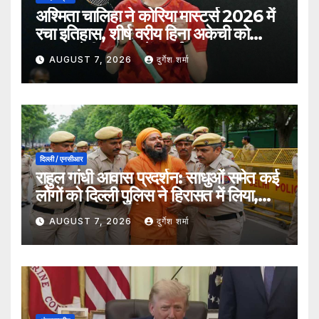
अश्मिता चालिहा ने कोरिया मास्टर्स 2026 में
रचा इतिहास, शीर्ष वरीय हिना अकेची को
हराकर सेमीफाइनल में बनाई जगह
AUGUST 7, 2026
दुर्गेश शर्मा
दिल्ली / एनसीआर
राहुल गांधी आवास प्रदर्शन: साधुओं समेत कई
लोगों को दिल्ली पुलिस ने हिरासत में लिया,
सुरक्षा व्यवस्था कड़ी
AUGUST 7, 2026
दुर्गेश शर्मा