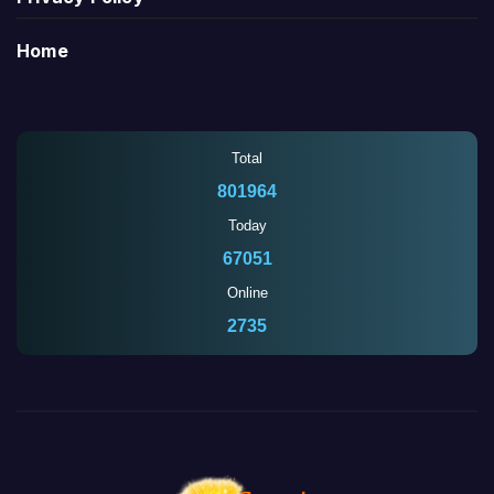
Home
Total
801964
Today
67051
Online
2737