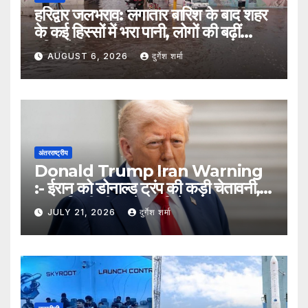
हरिद्वार जलभराव: लगातार बारिश के बाद शहर
के कई हिस्सों में भरा पानी, लोगों की बढ़ीं
मुश्किलें
AUGUST 6, 2026
दुर्गेश शर्मा
अंतरराष्ट्रीय
Donald Trump Iran Warning
:- ईरान को डोनाल्ड ट्रंप की कड़ी चेतावनी,
कहा- किसी भी हमले का मिलेगा करारा जवाब
JULY 21, 2026
दुर्गेश शर्मा