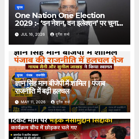
चुनाव
One Nation One Election
2029 :- ‘वन नेशन, वन इलेक्शन’ पर चुनाव
आयोग तैयार, 6 महीने का समय मिलने पर
JUL 16, 2026
दुर्गेश शर्मा
2029 से एक साथ चुनाव संभव
चुनाव
पंजाब
राजनीति
ज्ञान सिंह मान बीजेपी में शामिल | पंजाब
राजनीति में बढ़ी हलचल
MAY 11, 2026
दुर्गेश शर्मा