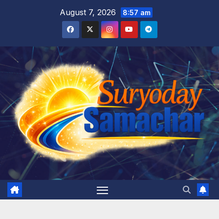
Skip
August 7, 2026
8:57 am
to
content