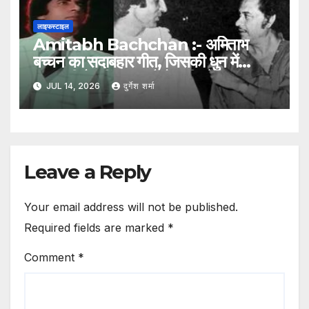
लाइफस्टाइल
Amitabh Bachchan :- अमिताभ
बच्चन का सदाबहार गीत, जिसकी धुन में
झलकती है रवींद्रनाथ टैगोर की प्रेरणा
JUL 14, 2026
दुर्गेश शर्मा
Leave a Reply
Your email address will not be published.
Required fields are marked
*
Comment
*