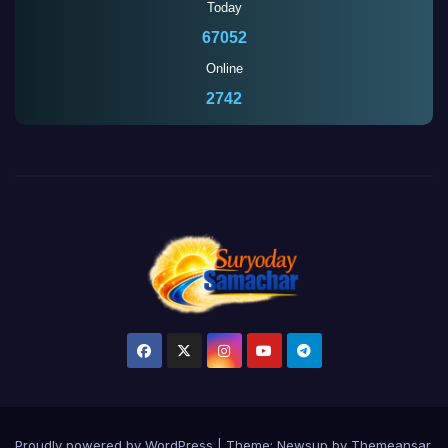
Today
67052
Online
2746
Proudly powered by WordPress
|
Theme:
Newsup
by
Themeansar
.