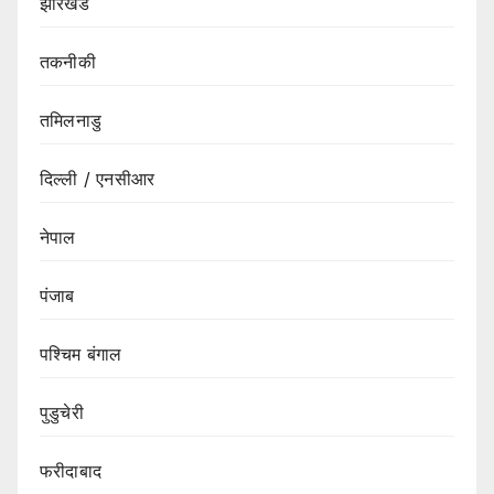
झारखंड
तकनीकी
तमिलनाडु
दिल्ली / एनसीआर
नेपाल
पंजाब
पश्चिम बंगाल
पुडुचेरी
फरीदाबाद