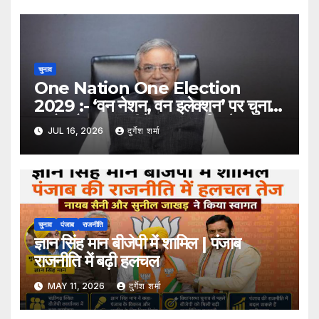
चुनाव
One Nation One Election
2029 :- ‘वन नेशन, वन इलेक्शन’ पर चुनाव
आयोग तैयार, 6 महीने का समय मिलने पर
JUL 16, 2026
दुर्गेश शर्मा
2029 से एक साथ चुनाव संभव
चुनाव
पंजाब
राजनीति
ज्ञान सिंह मान बीजेपी में शामिल | पंजाब
राजनीति में बढ़ी हलचल
MAY 11, 2026
दुर्गेश शर्मा