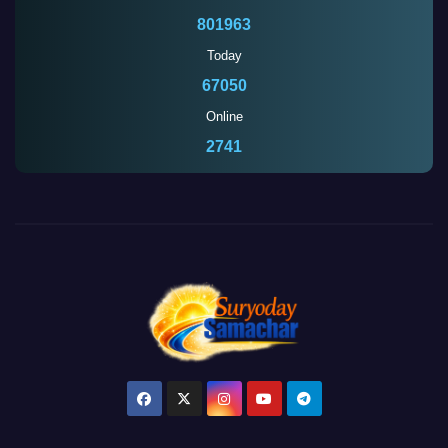
801963
Today
67050
Online
2741