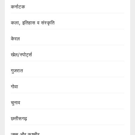
कर्नाटक
कला, इतिहास व संस्कृति
केरल
खेल/स्पोर्ट्स
गुजरात
गोवा
चुनाव
छत्तीसगढ़
जम्मू और कश्मीर