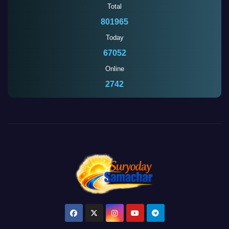
Total
801965
Today
67052
Online
2742