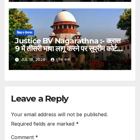
शिक्षा व रोजगार
Justice BV Nagarathna :- क्लास
9 में तीसरी भाषा लागू करने पर सुप्रीम कोर्ट
की चिंता, जस्टिस बीवी नागरत्ना बोलीं- छात्रों
JUL 16, 2026
दुर्गेश शर्मा
पर बढ़ेगा अनावश्यक दबाव
Leave a Reply
Your email address will not be published.
Required fields are marked
*
Comment
*