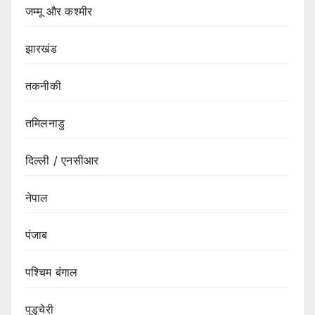
जम्मू और कश्मीर
झारखंड
तकनीकी
तमिलनाडु
दिल्ली / एनसीआर
नेपाल
पंजाब
पश्चिम बंगाल
पुडुचेरी