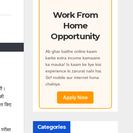
Work From
Home
Opportunity
Ab ghar baithe online kaam
karke extra income kamaane
ka mauka! Is kaam ke liye kisi
experience ki zarurat nahi hai.
Sirf mobile aur internet hona
chahiye.
गी।
 की
Apply Now
षित किए
Categories
रीक्षा