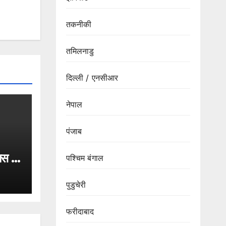
तकनीकी
तमिलनाडु
दिल्ली / एनसीआर
नेपाल
पंजाब
ास 9
पश्चिम बंगाल
पर
स्टिस
पुडुचेरी
ों पर
फरीदाबाद