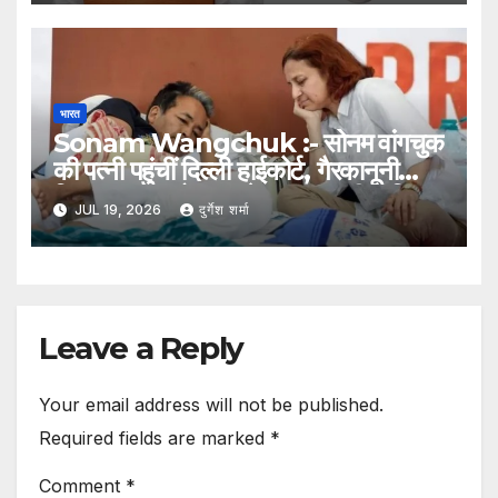
भारत
Sonam Wangchuk :- सोनम वांगचुक
की पत्नी पहुंचीं दिल्ली हाईकोर्ट, गैरकानूनी
हिरासत का आरोप लगाते हुए दायर की याचिका
JUL 19, 2026
दुर्गेश शर्मा
Leave a Reply
Your email address will not be published.
Required fields are marked
*
Comment
*