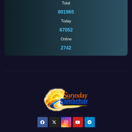
Total
801965
Today
67052
Online
2745