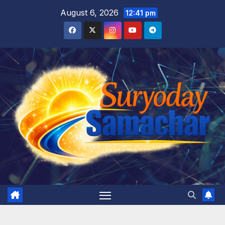
Skip
August 6, 2026
12:41 pm
to
content