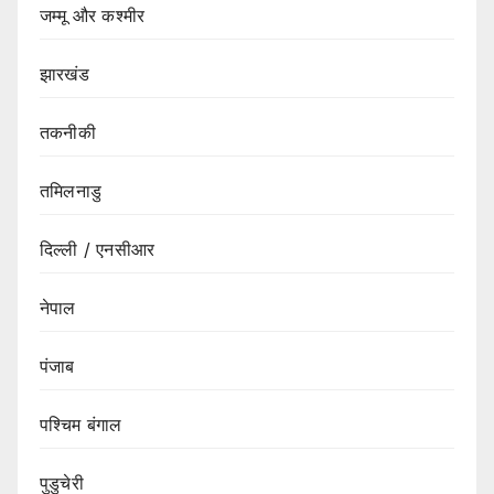
जम्मू और कश्मीर
झारखंड
तकनीकी
तमिलनाडु
दिल्ली / एनसीआर
नेपाल
पंजाब
पश्चिम बंगाल
पुडुचेरी