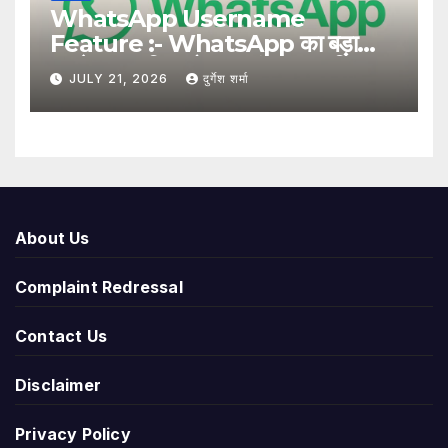
WhatsApp Username
Feature :- WhatsApp का बड़ा
अपडेट, अब बिना मोबाइल नंबर साझा किए
JULY 21, 2026
दुर्गेश शर्मा
यूजरनेम से हो सकेगा संपर्क
About Us
Complaint Redressal
Contact Us
Disclaimer
Privacy Policy