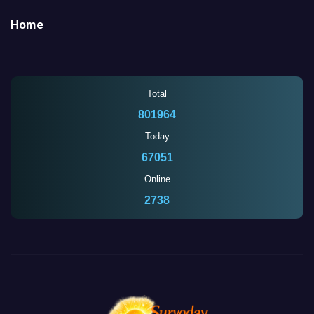
Home
Total
801964
Today
67051
Online
2738