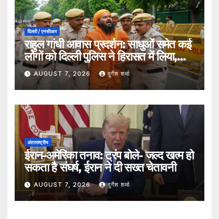
दिल्ली / एनसीआर
राहुल गांधी आवास प्रदर्शन: साधुओं समेत कई
लोगों को दिल्ली पुलिस ने हिरासत में लिया,
सुरक्षा व्यवस्था कड़ी
AUGUST 7, 2026
दुर्गेश शर्मा
अंतरराष्ट्रीय
ईरान-अमेरिका तनाव: ट्रंप बोले- जल्द खत्म हो
सकता है संघर्ष, ईरान ने दी सख्त चेतावनी
AUGUST 7, 2026
दुर्गेश शर्मा