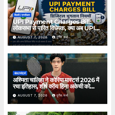
दिल्ली / एनसीआर
UPI Payment Charges Bill:
लोकसभा से पारित विधेयक, क्या अब UPI
भुगतान पर लग सकता है शुल्क?
AUGUST 7, 2026
दुर्गेश शर्मा
खेल/स्पोर्ट्स
अश्मिता चालिहा ने कोरिया मास्टर्स 2026 में
रचा इतिहास, शीर्ष वरीय हिना अकेची को
हराकर सेमीफाइनल में बनाई जगह
AUGUST 7, 2026
दुर्गेश शर्मा