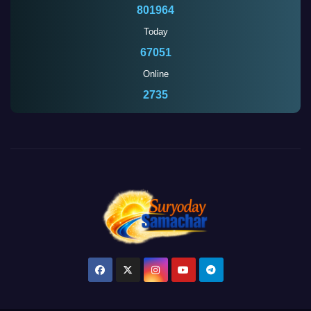
801964
Today
67051
Online
2736