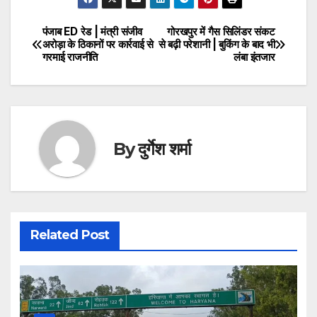
पंजाब ED रेड | मंत्री संजीव
गोरखपुर में गैस सिलिंडर संकट
Post
अरोड़ा के ठिकानों पर कार्रवाई से
से बढ़ी परेशानी | बुकिंग के बाद भी
गरमाई राजनीति
लंबा इंतजार
navigation
By
दुर्गेश शर्मा
Related Post