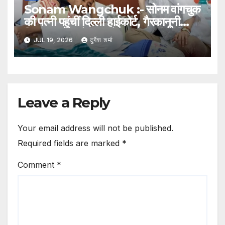
Sonam Wangchuk :- सोनम वांगचुक
की पत्नी पहुंचीं दिल्ली हाईकोर्ट, गैरकानूनी
हिरासत का आरोप लगाते हुए दायर की याचिका
JUL 19, 2026
दुर्गेश शर्मा
Leave a Reply
Your email address will not be published.
Required fields are marked
*
Comment
*