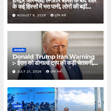
हरिद्वार जलभराव: लगातार बारिश के बाद शहर
के कई हिस्सों में भरा पानी, लोगों की बढ़ीं
मुश्किलें
AUGUST 6, 2026
दुर्गेश शर्मा
अंतरराष्ट्रीय
Donald Trump Iran Warning
:- ईरान को डोनाल्ड ट्रंप की कड़ी चेतावनी,
कहा- किसी भी हमले का मिलेगा करारा जवाब
JULY 21, 2026
दुर्गेश शर्मा
तकनीकी