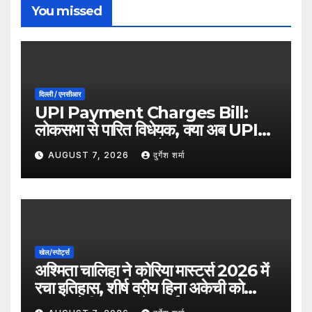
You missed
दिल्ली / एनसीआर
UPI Payment Charges Bill:
लोकसभा से पारित विधेयक, क्या अब UPI
भुगतान पर लग सकता है शुल्क?
AUGUST 7, 2026
दुर्गेश शर्मा
खेल/स्पोर्ट्स
अश्मिता चालिहा ने कोरिया मास्टर्स 2026 में
रचा इतिहास, शीर्ष वरीय हिना अकेची को
हराकर सेमीफाइनल में बनाई जगह