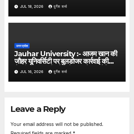
से ट्रैक्टर-ट्रॉली पलटी; दो की मौत, एक गंभीर
JUL 18, 2026
दुर्गेश शर्मा
घायल
उत्तर प्रदेश
Jauhar University :- आजम खान की
जौहर यूनिवर्सिटी पर बुलडोजर कार्रवाई की
तैयारी, 38 भवनों को अवैध बताते हुए नोटिस
JUL 16, 2026
दुर्गेश शर्मा
Leave a Reply
Your email address will not be published.
Required fields are marked
*