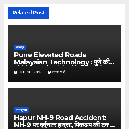
Related Post
महाराष्ट्र
Pune Elevated Roads
Malaysian Technology : पुणे की
एलिवेटेड सड़कों में होगी मलेशियाई तकनीक
JUL 20, 2026
दुर्गेश शर्मा
का इस्तेमाल, कम पिलर से बनेगा आधुनिक
इंफ्रास्ट्रक्चर: नितिन गडकरी
उत्तर प्रदेश
Hapur NH-9 Road Accident:
NH-9 पर दर्दनाक हादसा, पिकअप की टक्कर