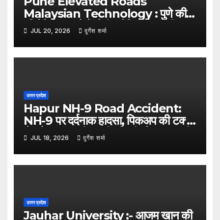
Pune Elevated Roads
Malaysian Technology : पुणे की
एलिवेटेड सड़कों में होगी मलेशियाई तकनीक
JUL 20, 2026
दुर्गेश शर्मा
का इस्तेमाल, कम पिलर से बनेगा आधुनिक
इंफ्रास्ट्रक्चर: नितिन गडकरी
उत्तर प्रदेश
Hapur NH-9 Road Accident:
NH-9 पर दर्दनाक हादसा, पिकअप की टक्कर
से ट्रैक्टर-ट्रॉली पलटी; दो की मौत, एक गंभीर
JUL 18, 2026
दुर्गेश शर्मा
घायल
उत्तर प्रदेश
Jauhar University :- आजम खान की