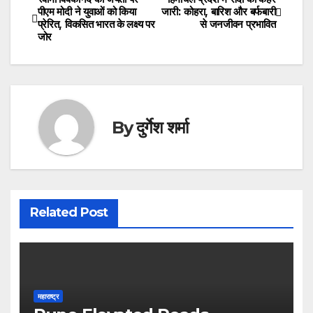
Post
पीएम मोदी ने युवाओं को किया
जारी: कोहरा, बारिश और बर्फबारी
प्रेरित, विकसित भारत के लक्ष्य पर
से जनजीवन प्रभावित
navigation
जोर
By
दुर्गेश शर्मा
Related Post
महाराष्ट्र