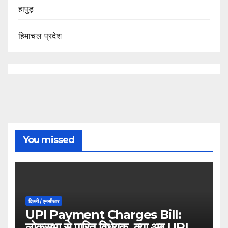
हापुड़
हिमाचल प्रदेश
You missed
दिल्ली / एनसीआर
UPI Payment Charges Bill:
लोकसभा से पारित विधेयक, क्या अब UPI