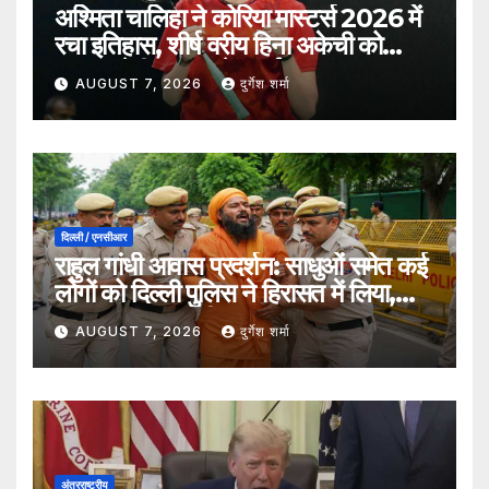
अश्मिता चालिहा ने कोरिया मास्टर्स 2026 में
रचा इतिहास, शीर्ष वरीय हिना अकेची को
हराकर सेमीफाइनल में बनाई जगह
AUGUST 7, 2026
दुर्गेश शर्मा
दिल्ली / एनसीआर
राहुल गांधी आवास प्रदर्शन: साधुओं समेत कई
लोगों को दिल्ली पुलिस ने हिरासत में लिया,
सुरक्षा व्यवस्था कड़ी
AUGUST 7, 2026
दुर्गेश शर्मा
अंतरराष्ट्रीय