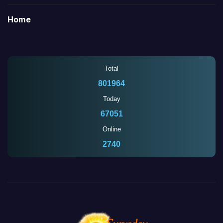
Home
Total
801964
Today
67051
Online
2740