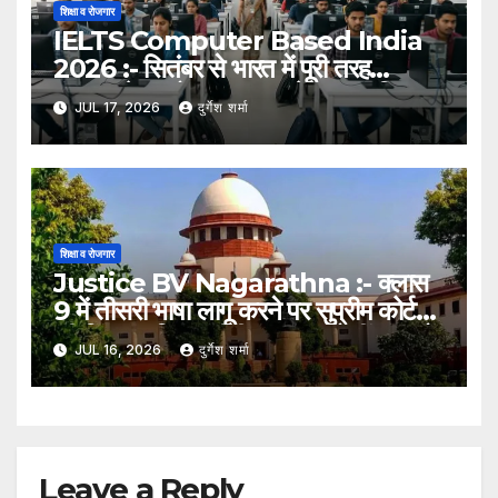
शिक्षा व रोजगार
IELTS Computer Based India
2026 :- सितंबर से भारत में पूरी तरह
कंप्यूटर-बेस्ड होगा IELTS, पेपर आधारित
JUL 17, 2026
दुर्गेश शर्मा
परीक्षा होगी बंद
शिक्षा व रोजगार
Justice BV Nagarathna :- क्लास
9 में तीसरी भाषा लागू करने पर सुप्रीम कोर्ट
की चिंता, जस्टिस बीवी नागरत्ना बोलीं- छात्रों
JUL 16, 2026
दुर्गेश शर्मा
पर बढ़ेगा अनावश्यक दबाव
Leave a Reply