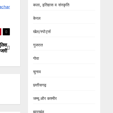
कला, इतिहास व संस्कृति
achar
केरल
खेल/स्पोर्ट्स
ुलिस
गुजरात
 जारी
गोवा
चुनाव
छत्तीसगढ़
जम्मू और कश्मीर
झारखंड