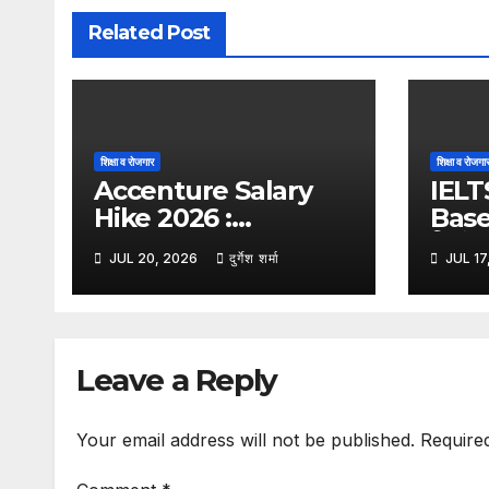
Related Post
शिक्षा व रोजगार
शिक्षा व रोजगा
Accenture Salary
IELT
Hike 2026 :
Base
Accenture का बड़ा
सितंबर 
JUL 20, 2026
दुर्गेश शर्मा
JUL 17
फैसला, अब बेस सैलरी और
कंप्यू
एकमुश्त भुगतान में बराबर बांटा
पेपर आध
जाएगा वेतन वृद्धि
Leave a Reply
Your email address will not be published.
Require