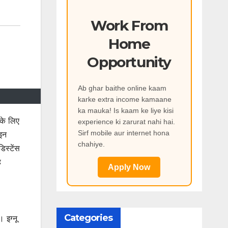
Work From
Home
Opportunity
Ab ghar baithe online kaam
karke extra income kamaane
ka mauka! Is kaam ke liye kisi
के लिए
experience ki zarurat nahi hai.
Sirf mobile aur internet hona
इन
chahiye.
िस्टेंस
ह
Apply Now
Categories
 इग्नू