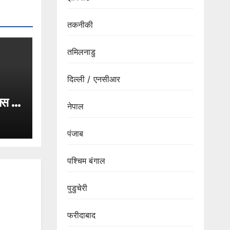
तकनीकी
तमिलनाडु
दिल्ली / एनसीआर
ास 9
नेपाल
पर
स्टिस
पंजाब
ों पर
पश्चिम बंगाल
पुडुचेरी
फरीदाबाद