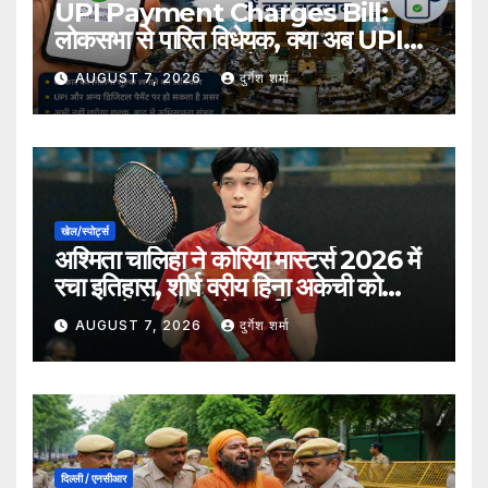
UPI Payment Charges Bill:
लोकसभा से पारित विधेयक, क्या अब UPI
भुगतान पर लग सकता है शुल्क?
AUGUST 7, 2026
दुर्गेश शर्मा
खेल/स्पोर्ट्स
अश्मिता चालिहा ने कोरिया मास्टर्स 2026 में
रचा इतिहास, शीर्ष वरीय हिना अकेची को
हराकर सेमीफाइनल में बनाई जगह
AUGUST 7, 2026
दुर्गेश शर्मा
दिल्ली / एनसीआर