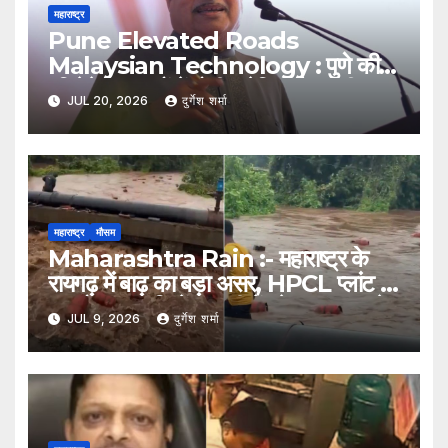
महाराष्ट्र
Pune Elevated Roads
Malaysian Technology : पुणे की
एलिवेटेड सड़कों में होगी मलेशियाई तकनीक
JUL 20, 2026
दुर्गेश शर्मा
का इस्तेमाल, कम पिलर से बनेगा आधुनिक
इंफ्रास्ट्रक्चर: नितिन गडकरी
महाराष्ट्र
मौसम
Maharashtra Rain :- महाराष्ट्र के
रायगढ़ में बाढ़ का बड़ा असर, HPCL प्लांट से
हजारों LPG सिलेंडर नदी में बहे; प्रशासन ने
JUL 9, 2026
दुर्गेश शर्मा
जारी की चेतावनी