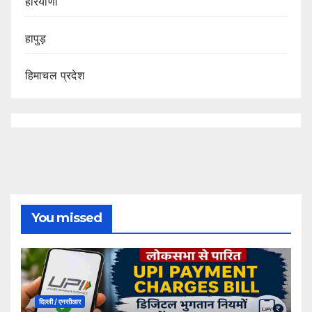
हरियाणा
हापुड़
हिमाचल प्रदेश
You missed
दिल्ली / एनसीआर