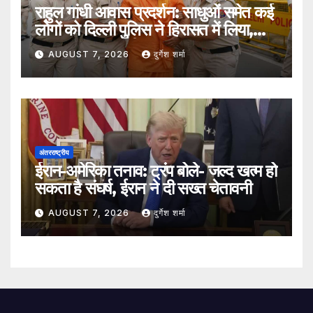
राहुल गांधी आवास प्रदर्शन: साधुओं समेत कई
लोगों को दिल्ली पुलिस ने हिरासत में लिया,
सुरक्षा व्यवस्था कड़ी
AUGUST 7, 2026
दुर्गेश शर्मा
अंतरराष्ट्रीय
ईरान-अमेरिका तनाव: ट्रंप बोले- जल्द खत्म हो
सकता है संघर्ष, ईरान ने दी सख्त चेतावनी
AUGUST 7, 2026
दुर्गेश शर्मा