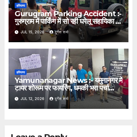
हरियाणा
Gurugram Parking Accident :-
गुरुग्राम में पार्किंग में सो रही घरेलू सहायिका पर
चढ़ी थार, हादसे में महिला की मौत
JUL 15, 2026
दुर्गेश शर्मा
हरियाणा
Yamunanagar News :- यमुनानगर में
टायर शोरूम पर फायरिंग, धमकी भरा पर्चा
चिपकाकर फरार हुए हमलावर
JUL 12, 2026
दुर्गेश शर्मा
Leave a Reply