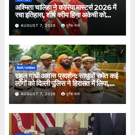
अश्मिता चालिहा ने कोरिया मास्टर्स 2026 में
रचा इतिहास, शीर्ष वरीय हिना अकेची को
हराकर सेमीफाइनल में बनाई जगह
AUGUST 7, 2026
दुर्गेश शर्मा
दिल्ली / एनसीआर
राहुल गांधी आवास प्रदर्शन: साधुओं समेत कई
लोगों को दिल्ली पुलिस ने हिरासत में लिया,
सुरक्षा व्यवस्था कड़ी
AUGUST 7, 2026
दुर्गेश शर्मा