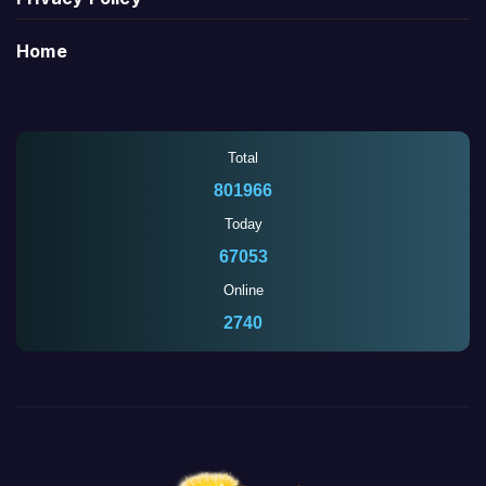
Home
Total
801966
Today
67053
Online
2737