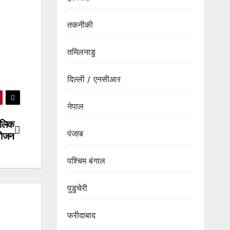
तकनीकी
तमिलनाडु
दिल्ली / एनसीआर
नेपाल
थोलिक
पंजाब
योजन
पश्चिम बंगाल
पुडुचेरी
फरीदाबाद