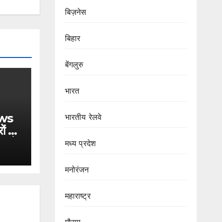
बिज़नेस
बिहार
बेंगलुरु
भारत
ws
भारतीय रेलवे
ों से
ट) के
मध्य प्रदेश
र
मनोरंजन
महाराष्ट्र