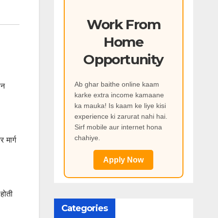
Work From
Home
Opportunity
Ab ghar baithe online kaam
ान
karke extra income kamaane
ka mauka! Is kaam ke liye kisi
experience ki zarurat nahi hai.
Sirf mobile aur internet hona
chahiye.
 मार्ग
Apply Now
 होती
Categories