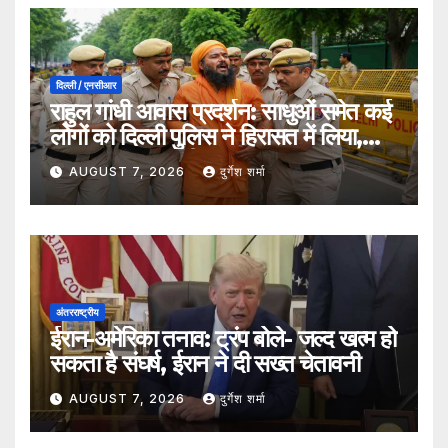
दिल्ली / एनसीआर
राहुल गांधी आवास प्रदर्शन: साधुओं समेत कई
लोगों को दिल्ली पुलिस ने हिरासत में लिया,
सुरक्षा व्यवस्था कड़ी
AUGUST 7, 2026
दुर्गेश शर्मा
अंतरराष्ट्रीय
ईरान-अमेरिका तनाव: ट्रंप बोले- जल्द खत्म हो
सकता है संघर्ष, ईरान ने दी सख्त चेतावनी
AUGUST 7, 2026
दुर्गेश शर्मा