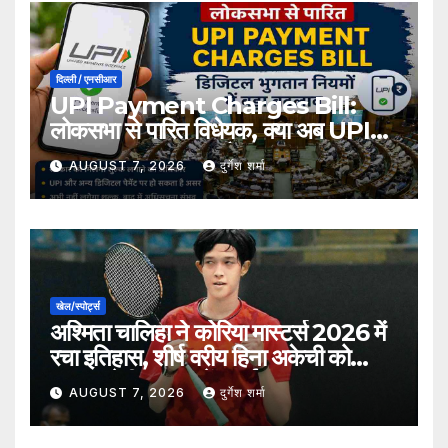
दिल्ली / एनसीआर
UPI Payment Charges Bill:
लोकसभा से पारित विधेयक, क्या अब UPI
भुगतान पर लग सकता है शुल्क?
AUGUST 7, 2026
दुर्गेश शर्मा
खेल/स्पोर्ट्स
अश्मिता चालिहा ने कोरिया मास्टर्स 2026 में
रचा इतिहास, शीर्ष वरीय हिना अकेची को
हराकर सेमीफाइनल में बनाई जगह
AUGUST 7, 2026
दुर्गेश शर्मा