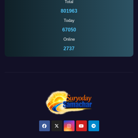
Total
801963
Today
67050
Online
2737