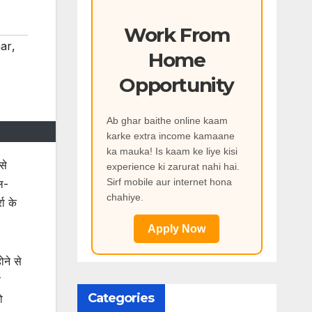
Work From
ar
,
Home
Opportunity
Ab ghar baithe online kaam
karke extra income kamaane
ka mauka! Is kaam ke liye kisi
से
experience ki zarurat nahi hai.
Sirf mobile aur internet hona
ल-
chahiye.
ा के
Apply Now
ोने से
ब
Categories
ो