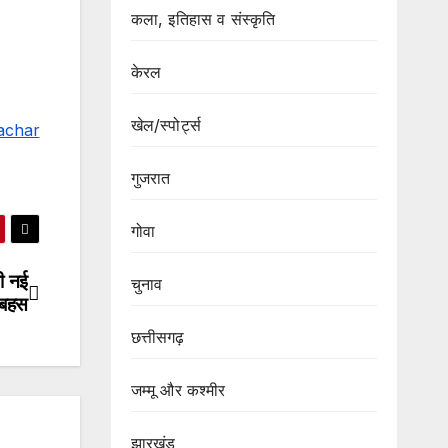
कला, इतिहास व संस्कृति
केरल
खेल/स्पोर्ट्स
achar
गुजरात
गोवा
़ी नई
चुनाव
 बहस
छत्तीसगढ़
जम्मू और कश्मीर
झारखंड