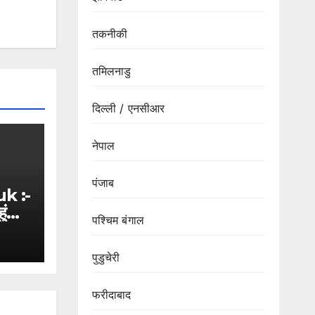
तकनीकी
तमिलनाडु
दिल्ली / एनसीआर
नेपाल
पंजाब
k :-
ंचीं
पश्चिम बंगाल
ी
ुए
पुडुचेरी
फरीदाबाद