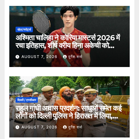
खेल/स्पोर्ट्स
अश्मिता चालिहा ने कोरिया मास्टर्स 2026 में
रचा इतिहास, शीर्ष वरीय हिना अकेची को
हराकर सेमीफाइनल में बनाई जगह
AUGUST 7, 2026
दुर्गेश शर्मा
दिल्ली / एनसीआर
राहुल गांधी आवास प्रदर्शन: साधुओं समेत कई
लोगों को दिल्ली पुलिस ने हिरासत में लिया,
सुरक्षा व्यवस्था कड़ी
AUGUST 7, 2026
दुर्गेश शर्मा