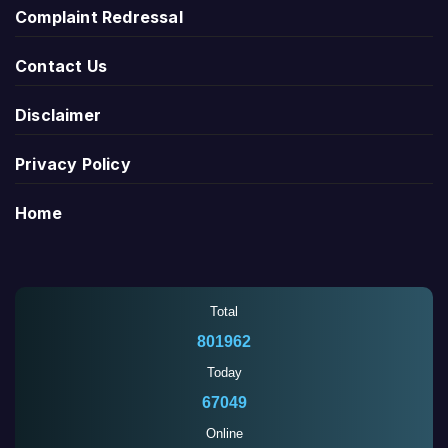
Complaint Redressal
Contact Us
Disclaimer
Privacy Policy
Home
Total
801962
Today
67049
Online