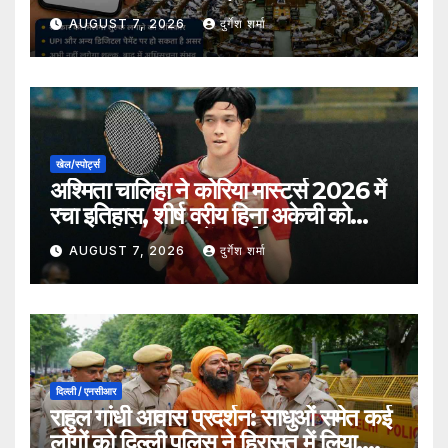
भुगतान पर लग सकता है शुल्क?
AUGUST 7, 2026
दुर्गेश शर्मा
खेल/स्पोर्ट्स
अश्मिता चालिहा ने कोरिया मास्टर्स 2026 में
रचा इतिहास, शीर्ष वरीय हिना अकेची को
हराकर सेमीफाइनल में बनाई जगह
AUGUST 7, 2026
दुर्गेश शर्मा
दिल्ली / एनसीआर
राहुल गांधी आवास प्रदर्शन: साधुओं समेत कई
लोगों को दिल्ली पुलिस ने हिरासत में लिया,