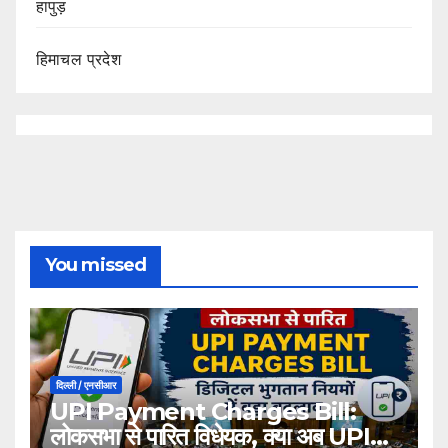
हापुड़
हिमाचल प्रदेश
You missed
दिल्ली / एनसीआर
UPI Payment Charges Bill:
लोकसभा से पारित विधेयक, क्या अब UPI