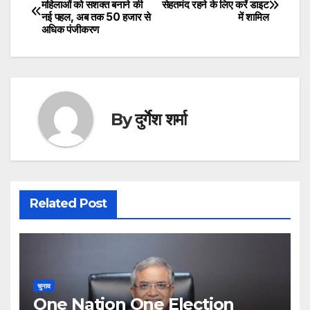
महिलाओं को सशक्त बनाने की
सेहतमंद रहने के लिए करें डाइट
नई पहल, अब तक 50 हजार से
में शामिल
navigation
अधिक पंजीकरण
By
दुर्गेश शर्मा
Related Post
चुनाव
One Nation One Election