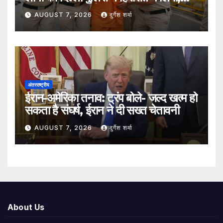
सुरक्षा व्यवस्था कड़ी
AUGUST 7, 2026
दुर्गेश शर्मा
अंतरराष्ट्रीय
ईरान-अमेरिका तनाव: ट्रंप बोले- जल्द खत्म हो
सकता है संघर्ष, ईरान ने दी सख्त चेतावनी
AUGUST 7, 2026
दुर्गेश शर्मा
About Us