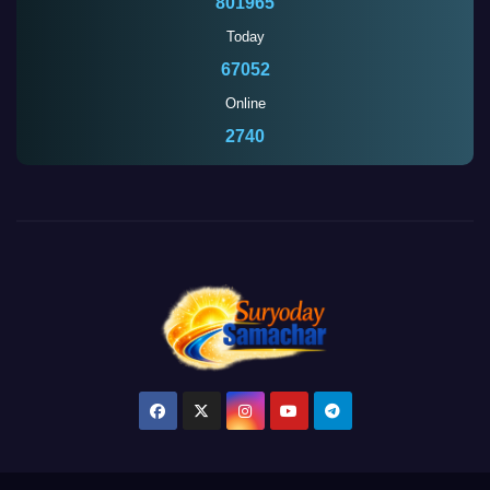
801965
Today
67052
Online
2740