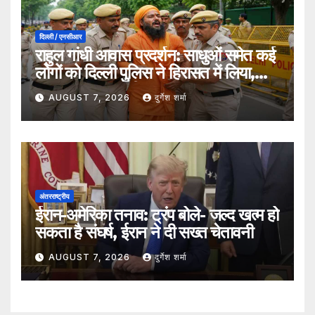
दिल्ली / एनसीआर
राहुल गांधी आवास प्रदर्शन: साधुओं समेत कई
लोगों को दिल्ली पुलिस ने हिरासत में लिया,
सुरक्षा व्यवस्था कड़ी
AUGUST 7, 2026
दुर्गेश शर्मा
अंतरराष्ट्रीय
ईरान-अमेरिका तनाव: ट्रंप बोले- जल्द खत्म हो
सकता है संघर्ष, ईरान ने दी सख्त चेतावनी
AUGUST 7, 2026
दुर्गेश शर्मा