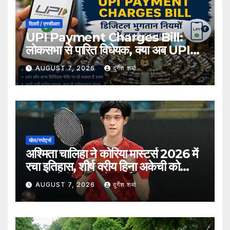
दिल्ली / एनसीआर
UPI Payment Charges Bill:
लोकसभा से पारित विधेयक, क्या अब UPI
भुगतान पर लग सकता है शुल्क?
AUGUST 7, 2026
दुर्गेश शर्मा
खेल/स्पोर्ट्स
अश्मिता चालिहा ने कोरिया मास्टर्स 2026 में
रचा इतिहास, शीर्ष वरीय हिना अकेची को
हराकर सेमीफाइनल में बनाई जगह
AUGUST 7, 2026
दुर्गेश शर्मा