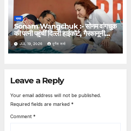
भारत
Sonam Wangchuk :- सोनम वांगचुक
की पत्नी पहुंचीं दिल्ली हाईकोर्ट, गैरकानूनी
हिरासत का आरोप लगाते हुए दायर की याचिका
JUL 19, 2026
दुर्गेश शर्मा
Leave a Reply
Your email address will not be published.
Required fields are marked
*
Comment
*