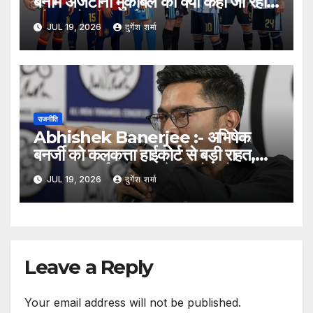
बनाम अर्जेंटीना मुकाबले को क्यों कहा जा रहा है
‘दो भाइयों की लड़ाई’?
JUL 19, 2026
दुर्गेश शर्मा
राजनीति
Abhishek Banerjee :- अभिषेक
बनर्जी को कलकत्ता हाईकोर्ट से बड़ी राहत,
आमतला कार्यालय पर आगे की तोड़फोड़ पर
JUL 19, 2026
दुर्गेश शर्मा
लगाई रोक
Leave a Reply
Your email address will not be published.