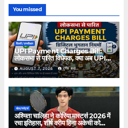
You missed
दिल्ली / एनसीआर
UPI Payment Charges Bill:
लोकसभा से पारित विधेयक, क्या अब UPI
भुगतान पर लग सकता है शुल्क?
AUGUST 7, 2026
दुर्गेश शर्मा
खेल/स्पोर्ट्स
अश्मिता चालिहा ने कोरिया मास्टर्स 2026 में
रचा इतिहास, शीर्ष वरीय हिना अकेची को