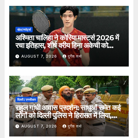
खेल/स्पोर्ट्स
अश्मिता चालिहा ने कोरिया मास्टर्स 2026 में
रचा इतिहास, शीर्ष वरीय हिना अकेची को
हराकर सेमीफाइनल में बनाई जगह
AUGUST 7, 2026
दुर्गेश शर्मा
दिल्ली / एनसीआर
राहुल गांधी आवास प्रदर्शन: साधुओं समेत कई
लोगों को दिल्ली पुलिस ने हिरासत में लिया,
सुरक्षा व्यवस्था कड़ी
AUGUST 7, 2026
दुर्गेश शर्मा