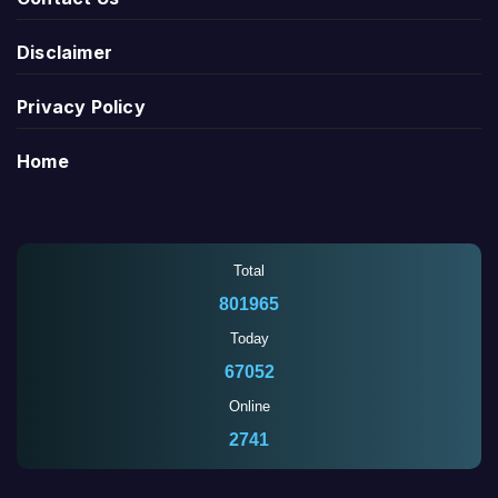
Disclaimer
Privacy Policy
Home
Total
801965
Today
67052
Online
2741