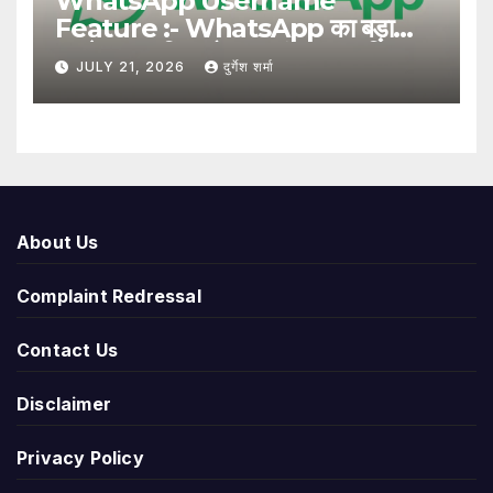
WhatsApp Username
Feature :- WhatsApp का बड़ा
अपडेट, अब बिना मोबाइल नंबर साझा किए
JULY 21, 2026
दुर्गेश शर्मा
यूजरनेम से हो सकेगा संपर्क
About Us
Complaint Redressal
Contact Us
Disclaimer
Privacy Policy