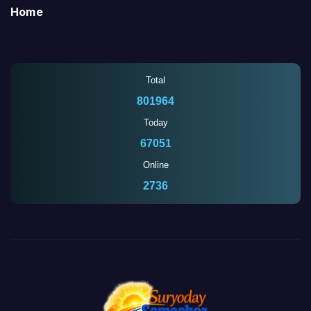
Home
Total
801964
Today
67051
Online
2734