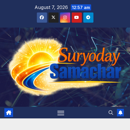
Skip
August 7, 2026
12:57 am
to
content