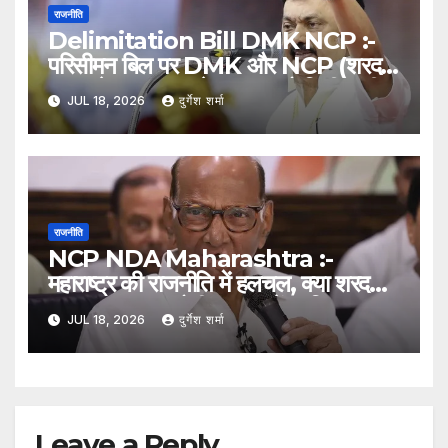
राजनीति
Delimitation Bill DMK NCP :-
परिसीमन बिल पर DMK और NCP (शरद
पवार) के नरम रुख से NDA को मिली उम्मीद,
JUL 18, 2026
दुर्गेश शर्मा
संसद में बदल सकते हैं समीकरण
राजनीति
NCP NDA Maharashtra :-
महाराष्ट्र की राजनीति में हलचल, क्या शरद
पवार की NCP होगी NDA में शामिल?
JUL 18, 2026
दुर्गेश शर्मा
अटकलों ने बढ़ाई सियासी सरगर्मी
Leave a Reply