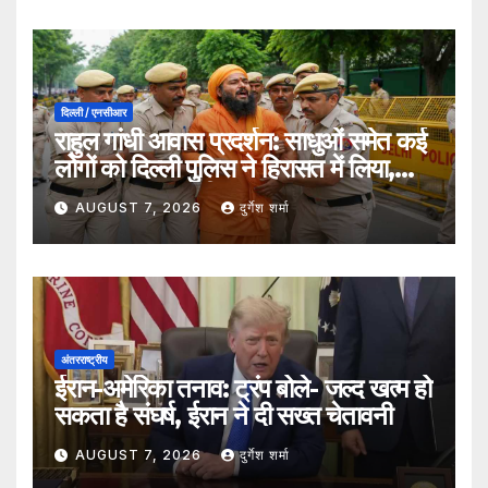
दिल्ली / एनसीआर
राहुल गांधी आवास प्रदर्शन: साधुओं समेत कई
लोगों को दिल्ली पुलिस ने हिरासत में लिया,
सुरक्षा व्यवस्था कड़ी
AUGUST 7, 2026
दुर्गेश शर्मा
अंतरराष्ट्रीय
ईरान-अमेरिका तनाव: ट्रंप बोले- जल्द खत्म हो
सकता है संघर्ष, ईरान ने दी सख्त चेतावनी
AUGUST 7, 2026
दुर्गेश शर्मा