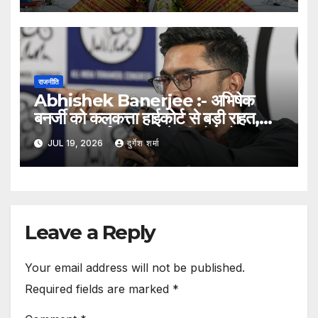
राजनीति
Abhishek Banerjee :- अभिषेक
बनर्जी को कलकत्ता हाईकोर्ट से बड़ी राहत,
आमतला कार्यालय पर आगे की तोड़फोड़ पर
JUL 19, 2026
दुर्गेश शर्मा
लगाई रोक
Leave a Reply
Your email address will not be published.
Required fields are marked
*