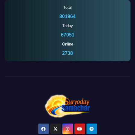
Total
801964
Today
67051
Online
2735