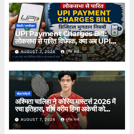
दिल्ली / एनसीआर
UPI Payment Charges Bill:
लोकसभा से पारित विधेयक, क्या अब UPI
भुगतान पर लग सकता है शुल्क?
AUGUST 7, 2026
दुर्गेश शर्मा
खेल/स्पोर्ट्स
अश्मिता चालिहा ने कोरिया मास्टर्स 2026 में
रचा इतिहास, शीर्ष वरीय हिना अकेची को
हराकर सेमीफाइनल में बनाई जगह
AUGUST 7, 2026
दुर्गेश शर्मा