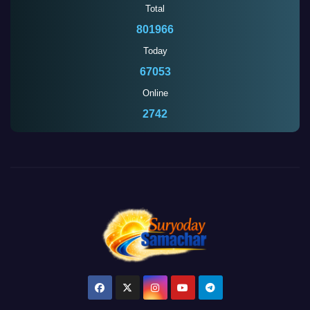
Total
801966
Today
67053
Online
2742