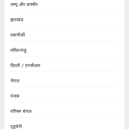
जम्मू और कश्मीर
झारखंड
तकनीकी
तमिलनाडु
दिल्ली / एनसीआर
नेपाल
पंजाब
पश्चिम बंगाल
पुडुचेरी