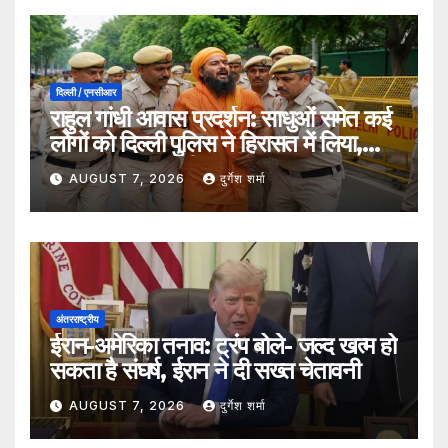
दिल्ली / एनसीआर
राहुल गांधी आवास प्रदर्शन: साधुओं समेत कई
लोगों को दिल्ली पुलिस ने हिरासत में लिया,
सुरक्षा व्यवस्था कड़ी
AUGUST 7, 2026
दुर्गेश शर्मा
अंतरराष्ट्रीय
ईरान-अमेरिका तनाव: ट्रंप बोले- जल्द खत्म हो
सकता है संघर्ष, ईरान ने दी सख्त चेतावनी
AUGUST 7, 2026
दुर्गेश शर्मा