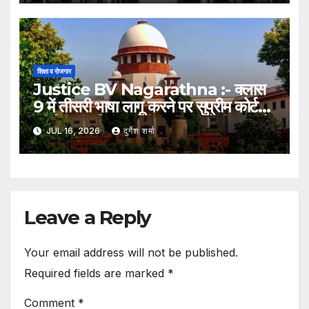
शिक्षा व रोजगार
Justice BV Nagarathna :- क्लास
9 में तीसरी भाषा लागू करने पर सुप्रीम कोर्ट
की चिंता, जस्टिस बीवी नागरत्ना बोलीं- छात्रों
JUL 16, 2026
दुर्गेश शर्मा
पर बढ़ेगा अनावश्यक दबाव
Leave a Reply
Your email address will not be published.
Required fields are marked
*
Comment
*