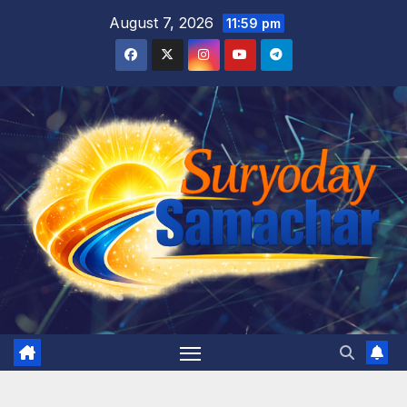
Skip
August 7, 2026
11:59 pm
to
content