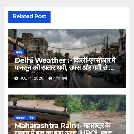
Related Post
मौसम
Delhi Weather :- दिल्ली-एनसीआर में
मानसून की रफ्तार थमी, उमस और गर्मी से लोग
परेशान
JUL 14, 2026
दुर्गेश शर्मा
महाराष्ट्र
मौसम
Maharashtra Rain :- महाराष्ट्र के
रायगढ़ में बाढ़ का बड़ा असर, HPCL प्लांट से