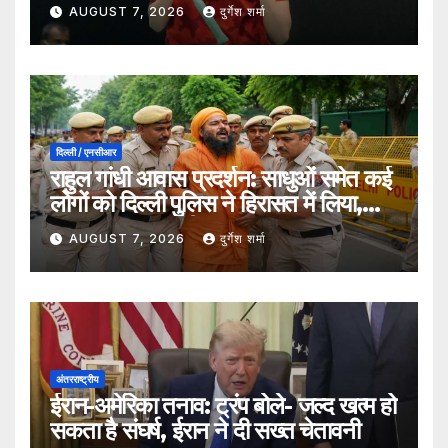
हराकर सेमीफाइनल में बनाई जगह
AUGUST 7, 2026
दुर्गेश शर्मा
दिल्ली / एनसीआर
राहुल गांधी आवास प्रदर्शन: साधुओं समेत कई
लोगों को दिल्ली पुलिस ने हिरासत में लिया,
सुरक्षा व्यवस्था कड़ी
AUGUST 7, 2026
दुर्गेश शर्मा
अंतरराष्ट्रीय
ईरान-अमेरिका तनाव: ट्रंप बोले- जल्द खत्म हो
सकता है संघर्ष, ईरान ने दी सख्त चेतावनी