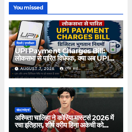
You missed
दिल्ली / एनसीआर
UPI Payment Charges Bill:
लोकसभा से पारित विधेयक, क्या अब UPI
भुगतान पर लग सकता है शुल्क?
AUGUST 7, 2026
दुर्गेश शर्मा
खेल/स्पोर्ट्स
अश्मिता चालिहा ने कोरिया मास्टर्स 2026 में
रचा इतिहास, शीर्ष वरीय हिना अकेची को