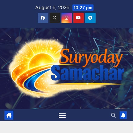
Skip
August 6, 2026
10:27 pm
to
content