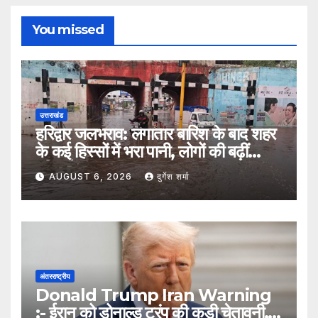
You missed
उत्तराखंड
हरिद्वार जलभराव: लगातार बारिश के बाद शहर
के कई हिस्सों में भरा पानी, लोगों की बढ़ीं
मुश्किलें
AUGUST 6, 2026
दुर्गेश शर्मा
अंतरराष्ट्रीय
Donald Trump Iran Warning
:- ईरान को डोनाल्ड ट्रंप की कड़ी चेतावनी,