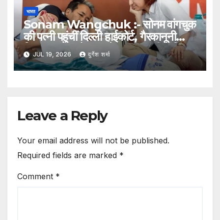
भारत
Sonam Wangchuk :- सोनम वांगचुक
की पत्नी पहुंचीं दिल्ली हाईकोर्ट, गैरकानूनी
हिरासत का आरोप लगाते हुए दायर की याचिका
JUL 19, 2026
दुर्गेश शर्मा
Leave a Reply
Your email address will not be published.
Required fields are marked
*
Comment
*